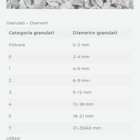
Granulati – Diametri
Categoria granulati
Diametro granulati
Polvere
0-2 mm
0
2-4 mm
1
4-6 mm
2
6-9 mm
3
9-12 mm
4
12-18 mm
5
18-21 mm
7
21-35/40 mm
Utilizzi