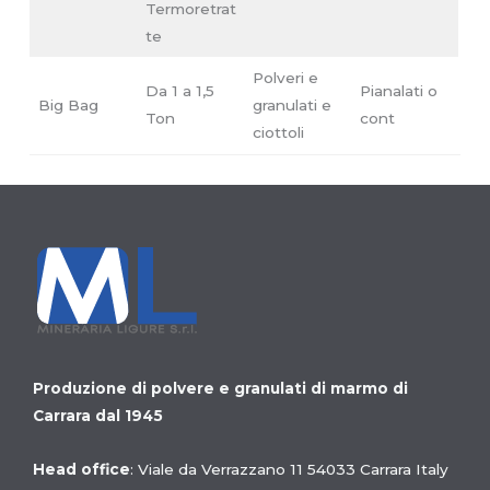
Termoretrat
te
Polveri e
Da 1 a 1,5
Pianalati o
Big Bag
granulati e
Ton
cont
ciottoli
Produzione di polvere e granulati di marmo di
Carrara dal 1945
Head office
: Viale da Verrazzano 11 54033 Carrara Italy